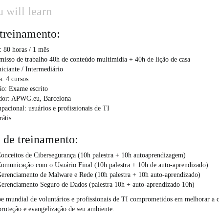
 will learn
 treinamento:
 80 horas / 1 mês
isso de trabalho 40h de conteúdo multimídia + 40h de lição de casa
niciante / Intermediário
a: 4 cursos
ão: Exame escrito
dor: APWG.eu, Barcelona
pacional: usuários e profissionais de TI
rátis
a de treinamento:
onceitos de Cibersegurança (10h palestra + 10h autoaprendizagem)
Comunicação com o Usuário Final (10h palestra + 10h de auto-aprendizado)
Gerenciamento de Malware e Rede (10h palestra + 10h auto-aprendizado)
Gerenciamento Seguro de Dados (palestra 10h + auto-aprendizado 10h)
pe mundial de voluntários e profissionais de TI comprometidos em melhorar a c
proteção e evangelização de seu ambiente.