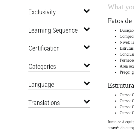
What you
Exclusivity
Fatos de
Learning Sequence
Duração:
Comprom
Nível: I
Certification
Estrutur
Conclus
Fornece
Categories
Área ocu
Preço: g
Language
Estrutur
Curso: C
Translations
Curso: 
Curso: 
Curso: 
Junte-se à equi
através da auto