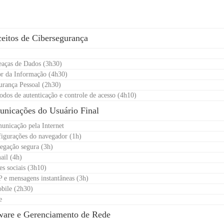
e
eitos de Cibersegurança
eaças de Dados (3h30)
or da Informação (4h30)
urança Pessoal (2h30)
odos de autenticação e controle de acesso (4h10)
nicações do Usuário Final
unicação pela Internet
figurações do navegador (1h)
egação segura (3h)
ail (4h)
es sociais (3h10)
P e mensagens instantâneas (3h)
bile (2h30)
e
ware e Gerenciamento de Rede