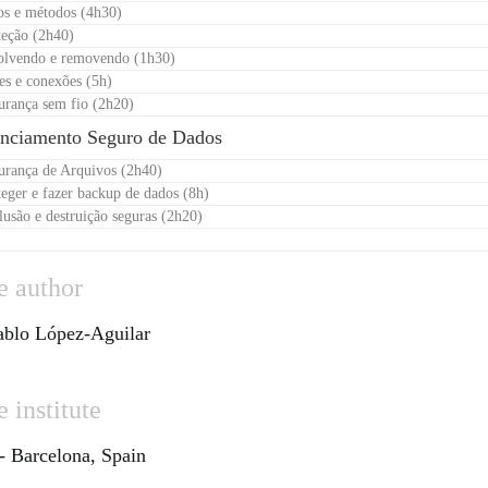
os e métodos (4h30)
teção (2h40)
solvendo e removendo (1h30)
es e conexões (5h)
urança sem fio (2h20)
enciamento Seguro de Dados
urança de Arquivos (2h40)
teger e fazer backup de dados (8h)
lusão e destruição seguras (2h20)
e author
ablo López-Aguilar
 institute
Barcelona, Spain