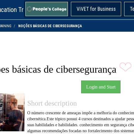
cation Training!
ViVET for Business
T
RAINING
NOÇÕES BÁSICAS DE CIBERSEGURANÇA
❤
es básicas de cibersegurança
Login and Start
Short description
O número crescente de ameaças impõe a melhoria do conhecim
cibernética.Este tópico possui 4 cursos destinados a ajudar pe
suas habilidades e habilidades. conhecimento em segurança cib
algumas recomendações focadas no fortalecimento dos sistema