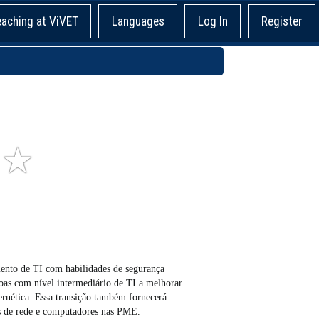
eaching at ViVET
Languages
Log In
Register
★
ento de TI com habilidades de segurança
ssoas com nível intermediário de TI a melhorar
ernética. Essa transição também fornecerá
s de rede e computadores nas PME.