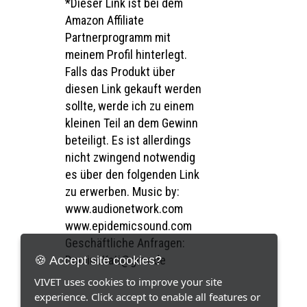
*Dieser Link ist bei dem
Amazon Affiliate
Partnerprogramm mit
meinem Profil hinterlegt.
Falls das Produkt über
diesen Link gekauft werden
sollte, werde ich zu einem
kleinen Teil an dem Gewinn
beteiligt. Es ist allerdings
nicht zwingend notwendig
es über den folgenden Link
zu erwerben. Music by:
www.audionetwork.com
www.epidemicsound.com
Geschäftliche Anfragen:
DominoKati@gmx.de
🍪 Accept site cookies?
VIVET uses cookies to improve your site
experience. Click accept to enable all features or