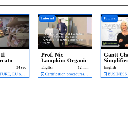
Tutorial
Tutorial
 Il
Prof. Nic
Gantt Cha
rcato
Lampkin: Organic
Simplified
 - Spot
is more than
Project
34 sec
English
12 min
English
regula...
Manageme
rket, Extra-EU organic market,
Certification procedures and labelling, CONTROL & CERTIFICATION PROCEDURES, Organic Farming,
BUSINESS & ADMINISTRATION, Business A