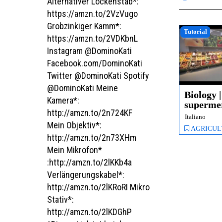
Alternativer Lockenstab*:
https://amzn.to/2VzVugo
Grobzinkiger Kamm*:
Tutorial
https://amzn.to/2VDKbnL
Instagram @DominoKati
Facebook.com/DominoKati
Twitter @DominoKati Spotify
@DominoKati Meine
Biology |
Kamera*:
superme
http://amzn.to/2n724KF
biologico
Italiano
201...
Mein Objektiv*:
AGRICULTURE, EU organic ma
http://amzn.to/2n73XHm
Mein Mikrofon*
:http://amzn.to/2lKKb4a
Verlängerungskabel*:
http://amzn.to/2lKRoRI Mikro
Stativ*:
http://amzn.to/2lKDGhP