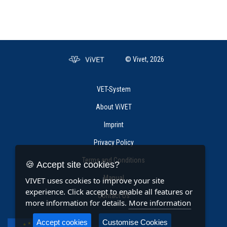
© Vivet, 2026
VET-System
About ViVET
Imprint
Privacy Policy
Terms and Conditions
🍪 Accept site cookies?
Manual
VIVET uses cookies to improve your site
experience. Click accept to enable all features or
Contact Us
more information for details.
More information
Accept cookies
Customise Cookies
Co-funded by the