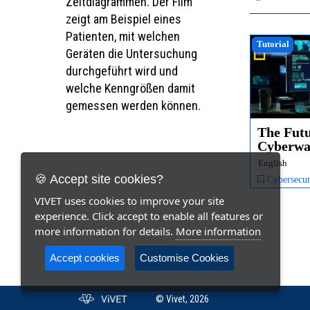
Zeitdiagrammen. Der Film
zeigt am Beispiel eines
Patienten, mit welchen
Tutorial
Geräten die Untersuchung
durchgeführt wird und
welche Kenngrößen damit
gemessen werden können.
The Futu
Cyberwar
Origins
English
🍪 Accept site cookies?
Cybersecurity, Syste
VIVET uses cookies to improve your site
experience. Click accept to enable all features or
more information for details.
More information
Accept cookies
Customise Cookies
© Vivet, 2026