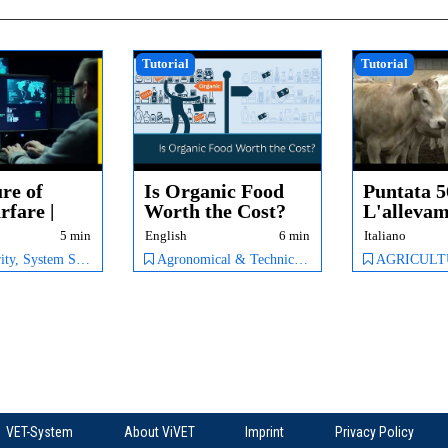
Tutorial
Tutorial
re of
Is Organic Food
Puntata 5
fare |
Worth the Cost?
L'alleva
della pie
5 min
English
6 min
Italiano
m Security, IT & SOFTWARE
Agronomical & Technical Issues, Soil management, English,
AGRICULTURE, Or
VET-System
About ViVET
Imprint
Privacy Policy