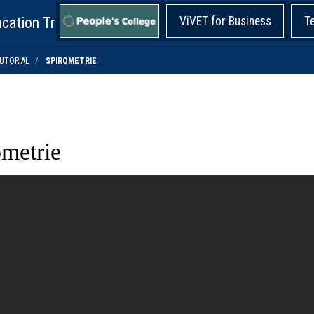
cation Training!
ViVET for Business
T
UTORIAL
SPIROMETRIE
ometrie