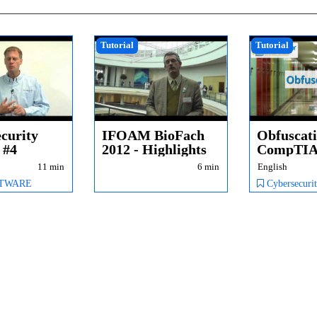
Tutorial
Tutorial
curity
IFOAM BioFach
Obfuscati
g #4
2012 - Highlights
CompTI
Security+
11 min
6 min
English
- 6.2
FTWARE
Cybersecurity, End User Se