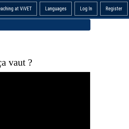
eaching at ViVET
Languages
Log In
Register
ça vaut ?