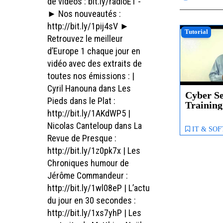
de vidéos : bit.ly/radioE1 -
► Nos nouveautés :
http://bit.ly/1pij4sV ►
Tutorial
Retrouvez le meilleur
d’Europe 1 chaque jour en
vidéo avec des extraits de
toutes nos émissions : |
Cyril Hanouna dans Les
Cyber Se
Pieds dans le Plat :
Trainin
http://bit.ly/1AKdWP5 |
Nicolas Canteloup dans La
IT & SO
Revue de Presque :
http://bit.ly/1z0pk7x | Les
Chroniques humour de
Jérôme Commandeur :
http://bit.ly/1wl08eP | L’actu
du jour en 30 secondes :
http://bit.ly/1xs7yhP | Les