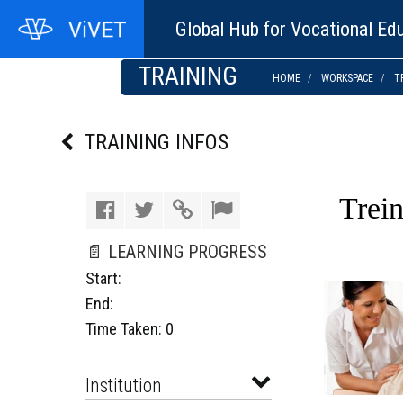
Global Hub for Vocational Edu
TRAINING
HOME
WORKSPACE
T
TRAINING INFOS
Trei
📄 LEARNING PROGRESS
Start:
End:
Time Taken: 0
Institution