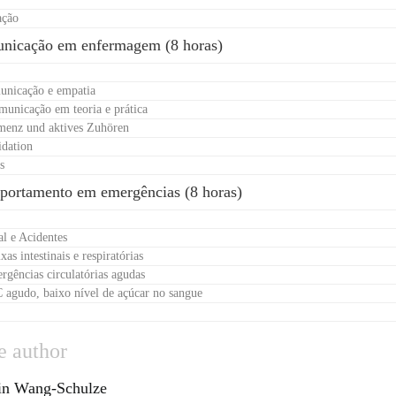
ação
unicação em enfermagem (8 horas)
unicação e empatia
municação em teoria e prática
menz und aktives Zuhören
idation
s
portamento em emergências (8 horas)
al e Acidentes
xas intestinais e respiratórias
rgências circulatórias agudas
 agudo, baixo nível de açúcar no sangue
e author
in Wang-Schulze