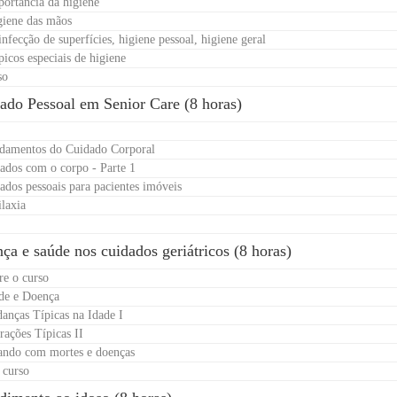
portância da higiene
giene das mãos
nfecção de superfícies, higiene pessoal, higiene geral
picos especiais de higiene
so
ado Pessoal em Senior Care (8 horas)
ndamentos do Cuidado Corporal
ados com o corpo - Parte 1
ados pessoais para pacientes imóveis
ilaxia
ça e saúde nos cuidados geriátricos (8 horas)
re o curso
de e Doença
anças Típicas na Idade I
rações Típicas II
ando com mortes e doenças
 curso