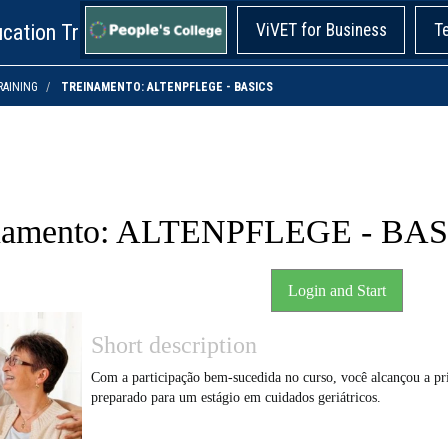
cation Training!
ViVET for Business
T
RAINING
TREINAMENTO: ALTENPFLEGE - BASICS
namento: ALTENPFLEGE - BA
Login and Start
Short description
Com a participação bem-sucedida no curso, você alcançou a pri
preparado para um estágio em cuidados geriátricos.