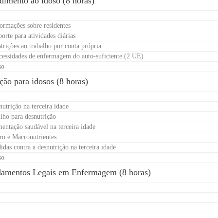
dimento ao idoso (8 horas)
formações sobre residentes
orte para atividades diárias
trições ao trabalho por conta própria
cessidades de enfermagem do auto-suficiente (2 UE)
so
ção para idosos (8 horas)
utrição na terceira idade
ilho para desnutrição
mentação saudável na terceira idade
ro e Macronutrientes
idas contra a desnutrição na terceira idade
so
damentos Legais em Enfermagem (8 horas)