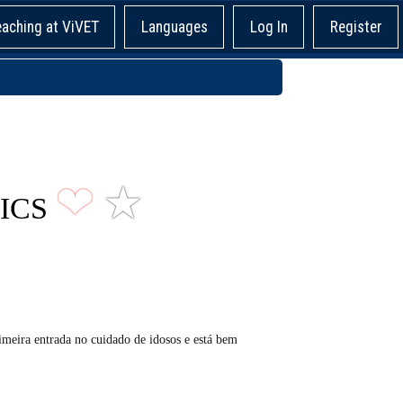
eaching at ViVET
Languages
Log In
Register
❤
★
SICS
meira entrada no cuidado de idosos e está bem