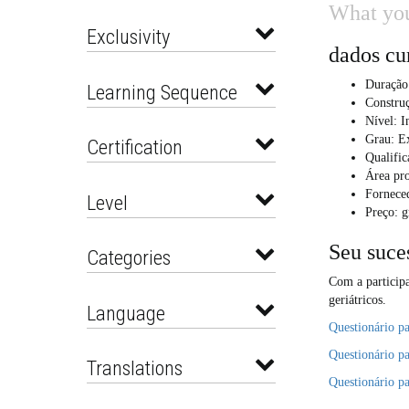
What you
Exclusivity
dados cu
Duração
Learning Sequence
Construç
Nível: I
Grau: E
Certification
Qualifi
Área pro
Fornece
Level
Preço: g
Seu suce
Categories
Com a particip
geriátricos.
Language
Questionário pa
Questionário pa
Translations
Questionário pa