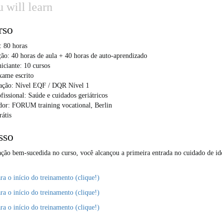
 will learn
rso
: 80 horas
ão: 40 horas de aula + 40 horas de auto-aprendizado
niciante: 10 cursos
xame escrito
cação: Nível EQF / DQR Nível 1
fissional: Saúde e cuidados geriátricos
dor: FORUM training vocational, Berlin
rátis
sso
ação bem-sucedida no curso, você alcançou a primeira entrada no cuidado de i
ra o início do treinamento (clique!)
ra o início do treinamento (clique!)
ra o início do treinamento (clique!)