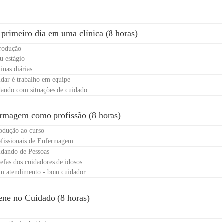
e
primeiro dia em uma clínica (8 horas)
trodução
u estágio
inas diárias
idar é trabalho em equipe
dando com situações de cuidado
rmagem como profissão (8 horas)
rodução ao curso
ofissionais de Enfermagem
idando de Pessoas
refas dos cuidadores de idosos
om atendimento - bom cuidador
ene no Cuidado (8 horas)