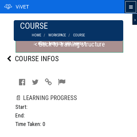
›
COURSE
HOME
WORKSPACE
COURSE
< Back to training structure
KURS: MENSCH UND UMWELT
COURSE INFOS
📄 LEARNING PROGRESS
Start:
End:
Time Taken: 0